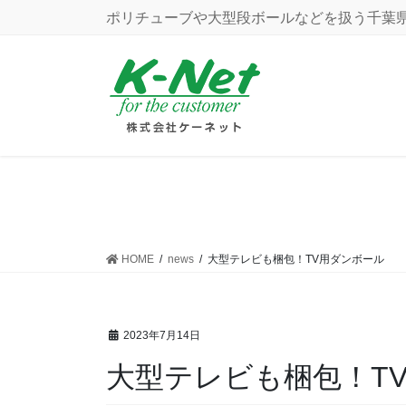
コ
ナ
ポリチューブや大型段ボールなどを扱う千葉県
ン
ビ
テ
ゲ
ン
ー
ツ
シ
に
ョ
移
ン
動
に
移
動
HOME
news
大型テレビも梱包！TV用ダンボール
2023年7月14日
大型テレビも梱包！T