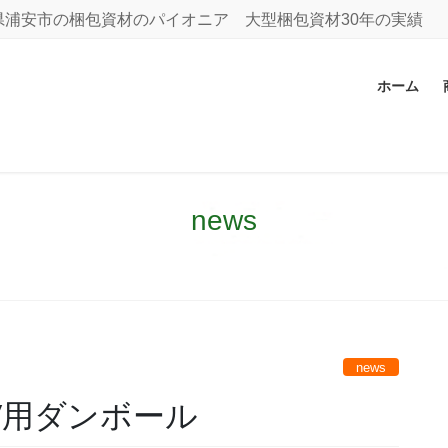
浦安市の梱包資材のパイオニア 大型梱包資材30年の実績
ホーム
news
news
V用ダンボール