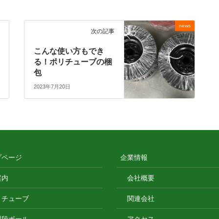
news
次の記事
こんな使い方もでき
る！ポリチューブの梱
包
2023年7月20日
プページ
企業情報
案内
会社概要
リチューブ
関連会社