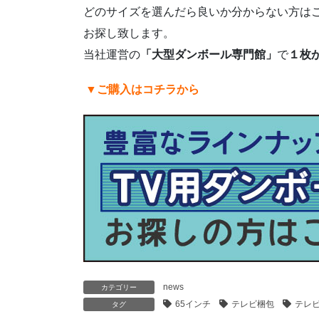
どのサイズを選んだら良いか分からない方は
お探し致します。
当社運営の
「大型ダンボール専門館」
で
１枚
▼ご購入はコチラから
news
カテゴリー
65インチ
テレビ梱包
テレ
タグ